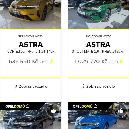
SKLADOVÉ VOZY
SKLADOVÉ VOZY
ASTRA
ASTRA
5DR Edition Hybrid 1,2T 145k
ST ULTIMATE 1,6T PHEV 195k AT
636 590 Kč

1 029 770 Kč

s DPH
s DPH
559081
559072
Zobrazit vozidlo
Zobrazit vozidlo
OPEL
DOMŮ
OPEL
DOMŮ