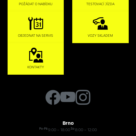
POŽÁDAT O NABÍDKU
TESTOVACÍ JÍZDA
OBJEDNAT NA SERVIS
VOZY SKLADEM
KONTAKTY
Brno
Po-Pá
So
9:00 – 18:00
8:00 – 12:00