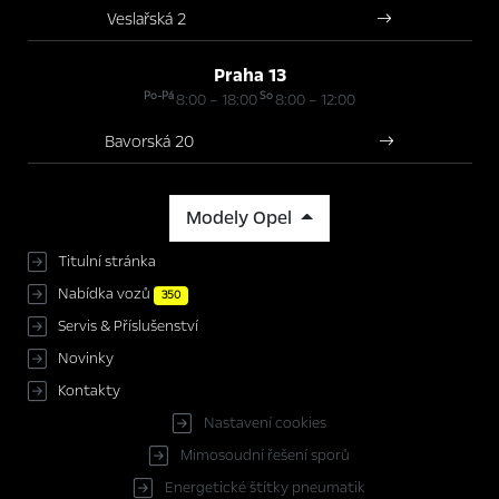
Veslařská 2
Praha 13
Po-Pá
So
8:00 – 18:00
8:00 – 12:00
Bavorská 20
Modely Opel
Titulní stránka
Nabídka vozů
350
Servis & Příslušenství
Novinky
Kontakty
Nastavení cookies
Mimosoudní řešení sporů
Energetické štítky pneumatik