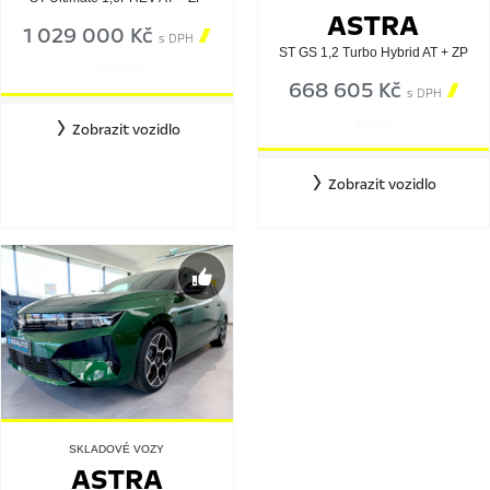
ASTRA
1 029 000 Kč

s DPH
ST GS 1,2 Turbo Hybrid AT + ZP
11559072
668 605 Kč

s DPH
564961
Zobrazit vozidlo
Zobrazit vozidlo
SKLADOVÉ VOZY
ASTRA