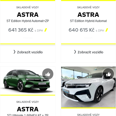
SKLADOVÉ VOZY
SKLADOVÉ VOZY
ASTRA
ASTRA
ST Edition Hybrid Automat+ZP
ST Edition Hybrid Automat
641 365 Kč

640 615 Kč

s DPH
s DPH
559099
564225
Zobrazit vozidlo
Zobrazit vozidlo
SKLADOVÉ VOZY
ASTRA
SKLADOVÉ VOZY
ST Ultimate 1,6PHEV AT + ZP