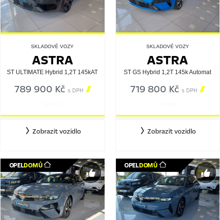
SKLADOVÉ VOZY
SKLADOVÉ VOZY
ASTRA
ASTRA
ST ULTIMATE Hybrid 1,2T 145kAT
ST GS Hybrid 1,2T 145k Automat
789 900 Kč

719 800 Kč

s DPH
s DPH
564052
564048
Zobrazit vozidlo
Zobrazit vozidlo
OPEL
DOMŮ
OPEL
DOMŮ