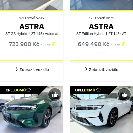
SKLADOVÉ VOZY
SKLADOVÉ VOZY
ASTRA
ASTRA
ST GS Hybrid 1,2T 145k Automat
ST Edition Hybrid 1,2T 145k AT
723 900 Kč

649 490 Kč

s DPH
s DPH
564049
564043
Zobrazit vozidlo
Zobrazit vozidlo
OPEL
DOMŮ
OPEL
DOMŮ