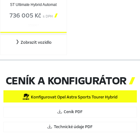
ST Ultimate Hybrid Automat
736 005 Kč

s DPH
559061
Zobrazit vozidlo
CENÍK A KONFIGURÁTOR

Konfigurovat Opel Astra Sports Tourer Hybrid
Ceník PDF
Technické údaje PDF