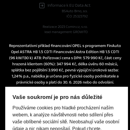
Informace k EU Data Act
BSAuto Brno, a.s.
IČO: 25323792
Realizace 2023
Comin.cz, s.r.o.
lead management GROWITO
Reprezentativní příklad financování OPEL s programem FinAuto
Opel ASTRA HB 1.5 CDTI Financování Astra Edition HB 1.5 CDTI
(96 kW/130 k) AT8: Pořizovací cena s DPH: 579 990 Kč, část ceny
hrazená klientem (60%): 347 994 Kč, délka úvěru 60 měsíců,
splátka bez pojištění 3.990 Kč, pevná výpůjční úroková sazba:
1,24% p.a., nabídka je určena pro fyzické osoby podnikatele a
právnické osoby a platí do 30. 6. 2026 nebo do odvolání.
Tato nabídka je pouze indikativní, není návrhem na uzavření
smlouvy a nelze z ní proto dovozovat povinnost společnosti
Vaše soukromí je pro nás důležité
uskutečnit jakékoliv transakce.
Poskytovatelem financování je UniCredit Leasing CZ, a.s.,
Používáme cookies pro hladké procházení naším
Želetavská 1525/1, 140 10 Praha 4, IČO: 15886492
webem, k analýze návštěvnosti nebo sdílení přes
vaše oblíbené sociální sítě. Neobsahují vaše osobní
údaje a nic nikam neposílají. Pokud chcete,