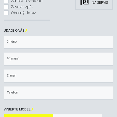
Žádost o schůzku
NA SERVIS
Zavolat zpět
Obecný dotaz
ÚDAJE O VÁS

Jméno
Příjmení
E-mail
Telefon
VYBERTE MODEL
