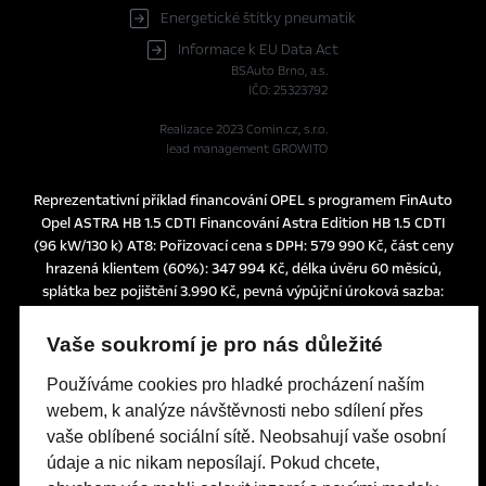
Energetické štítky pneumatik
Informace k EU Data Act
BSAuto Brno, a.s.
IČO: 25323792
Realizace 2023
Comin.cz, s.r.o.
lead management GROWITO
Reprezentativní příklad financování OPEL s programem FinAuto
Opel ASTRA HB 1.5 CDTI Financování Astra Edition HB 1.5 CDTI
(96 kW/130 k) AT8: Pořizovací cena s DPH: 579 990 Kč, část ceny
hrazená klientem (60%): 347 994 Kč, délka úvěru 60 měsíců,
splátka bez pojištění 3.990 Kč, pevná výpůjční úroková sazba:
1,24% p.a., nabídka je určena pro fyzické osoby podnikatele a
právnické osoby a platí do 30. 6. 2026 nebo do odvolání.
Vaše soukromí je pro nás důležité
Tato nabídka je pouze indikativní, není návrhem na uzavření
smlouvy a nelze z ní proto dovozovat povinnost společnosti
Používáme cookies pro hladké procházení naším
uskutečnit jakékoliv transakce.
webem, k analýze návštěvnosti nebo sdílení přes
Poskytovatelem financování je UniCredit Leasing CZ, a.s.,
vaše oblíbené sociální sítě. Neobsahují vaše osobní
Želetavská 1525/1, 140 10 Praha 4, IČO: 15886492
údaje a nic nikam neposílají. Pokud chcete,