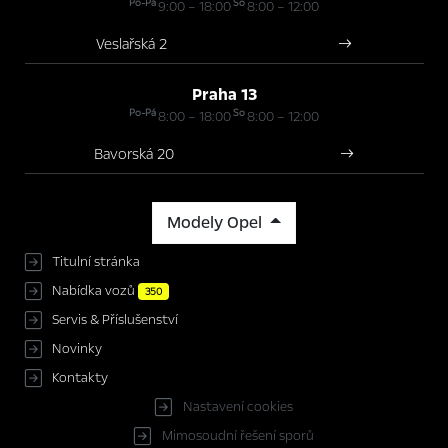
Po-Pá
So
9:00 – 18:00
8:00 – 12:00
Veslařská 2
Praha 13
Po-Pá
So
8:00 – 18:00
8:00 – 12:00
Bavorská 20
Modely Opel
Titulní stránka
Nabídka vozů
350
Servis & Příslušenství
Novinky
Kontakty
Nastavení cookies
Mimosoudní řešení sporů