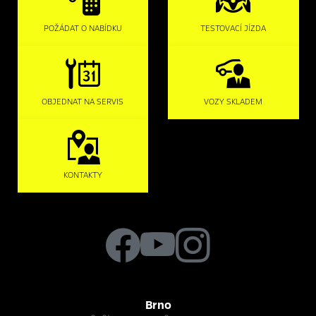
POŽÁDAT O NABÍDKU
TESTOVACÍ JÍZDA
OBJEDNAT NA SERVIS
VOZY SKLADEM
KONTAKTY
Brno