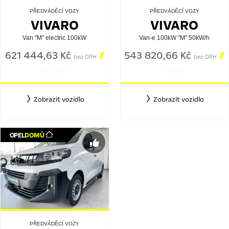
PŘEDVÁDĚCÍ VOZY
PŘEDVÁDĚCÍ VOZY
VIVARO
VIVARO
Van "M" electric 100kW
Van-e 100kW "M" 50kW/h
621 444,63 Kč

543 820,66 Kč

bez DPH
bez DPH
88 223998
080954
Zobrazit vozidlo
Zobrazit vozidlo
OPEL
DOMŮ
PŘEDVÁDĚCÍ VOZY