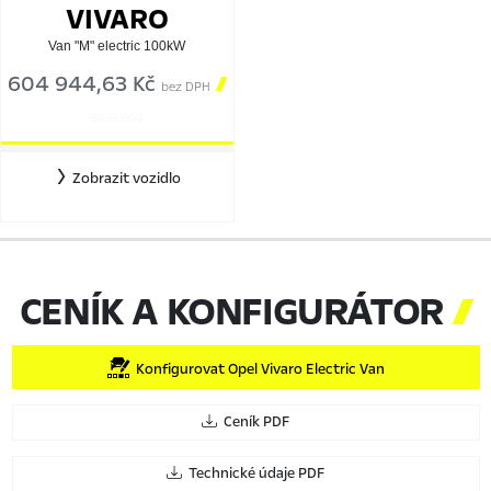
VIVARO
Van "M" electric 100kW
604 944,63 Kč

bez DPH
88 333654
Zobrazit vozidlo
CENÍK A KONFIGURÁTOR

Konfigurovat Opel Vivaro Electric Van
Ceník PDF
Technické údaje PDF