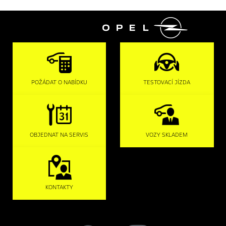

POŽÁDAT O NABÍDKU
TESTOVACÍ JÍZDA
OBJEDNAT NA SERVIS
VOZY SKLADEM
KONTAKTY