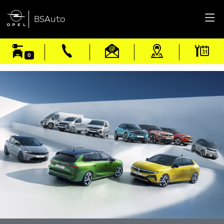

BSAuto
0