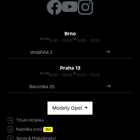
Brno
Po-Pá
So
9:00 – 18:00
8:00 – 12:00
Veslařská 2
Praha 13
Po-Pá
So
8:00 – 18:00
8:00 – 12:00
Bavorská 20
Modely Opel
Titulní stránka
Nabídka vozů
350
Servis & Příslušenství