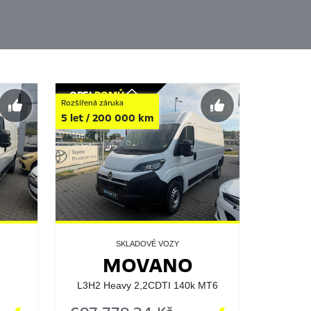
OPEL
DOMŮ
Rozšířená záruka
5 let / 200 000 km
SKLADOVÉ VOZY
MOVANO
6
L3H2 Heavy 2,2CDTI 140k MT6