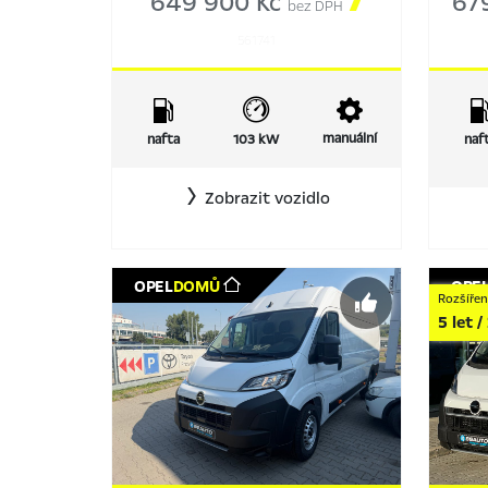
649 900 Kč

67
bez DPH
561741
manuální
nafta
103 kW
naf
Zobrazit vozidlo
OPEL
DOMŮ
OPE
Rozšířen
5 let 