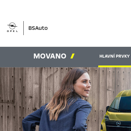

BSAuto
MOVANO

HLAVNÍ PRVKY