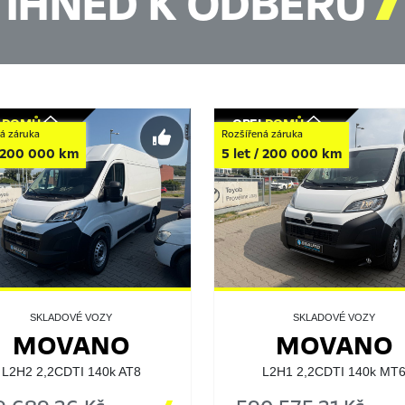
IHNED K ODBĚRU

L
DOMŮ
OPEL
DOMŮ
á záruka
Rozšířená záruka
/ 200 000 km
5 let / 200 000 km
SKLADOVÉ VOZY
SKLADOVÉ VOZY
MOVANO
MOVANO
L2H2 2,2CDTI 140k AT8
L2H1 2,2CDTI 140k MT