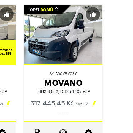
OPEL
DOMŮ
měsíčně
bez DPH
SKLADOVÉ VOZY
MOVANO
+ ZP
L3H2 3,5t 2,2CDTi 140k +ZP

617 445,45 Kč

DPH
bez DPH
562273