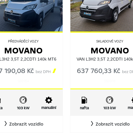
PŘEDVÁDĚCÍ VOZY
SKLADOVÉ VOZY
MOVANO
MOVANO
L3H2 3,5T 2,2CDTI 140k MT6
VAN L3H2 3,5T 2,2CDTI 140
7 190,08 Kč

637 760,33 Kč
bez DPH
bez D
560184
559918
manuální
ma
ta
103 kW
nafta
103 kW
Zobrazit vozidlo
Zobrazit vozidlo