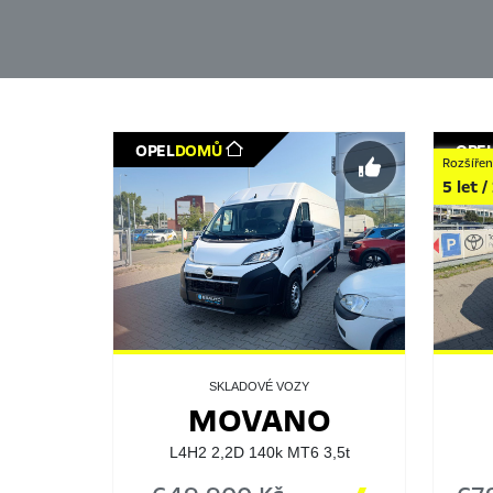
OPEL
DOMŮ
OPE
Rozšířen
5 let 
SKLADOVÉ VOZY
MOVANO
L4H2 2,2D 140k MT6 3,5t