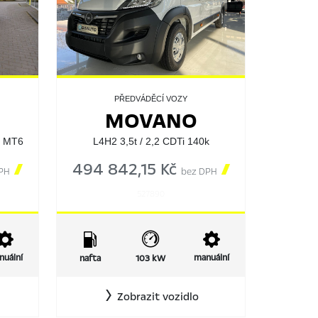
PŘEDVÁDĚCÍ VOZY
MOVANO
k MT6
L4H2 3,5t / 2,2 CDTi 140k

494 842,15 Kč

PH
bez DPH
527890
nuální
manuální
nafta
103 kW
Zobrazit vozidlo