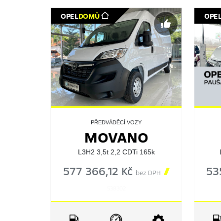
OPEL
DOMŮ
OPE
PŘEDVÁDĚCÍ VOZY
MOVANO
L3H2 3,5t 2,2 CDTi 165k
577 366,12 Kč

53
bez DPH
538302