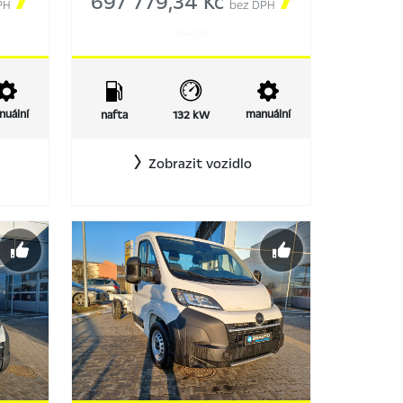

697 779,34 Kč

PH
bez DPH
564257
nuální
manuální
nafta
132 kW
Zobrazit vozidlo