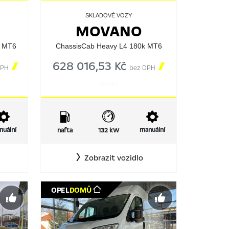
SKLADOVÉ VOZY
MOVANO
k MT6
ChassisCab Heavy L4 180k MT6

628 016,53 Kč

DPH
bez DPH
557363
nuální
manuální
nafta
132 kW
Zobrazit vozidlo
OPEL
DOMŮ