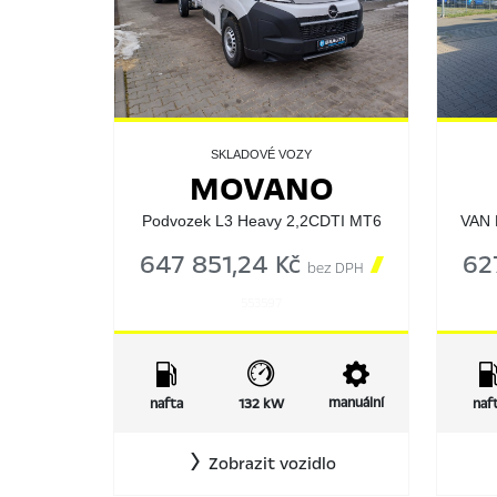
SKLADOVÉ VOZY
MOVANO
Podvozek L3 Heavy 2,2CDTI MT6
VAN 
647 851,24 Kč

62
bez DPH
553597
manuální
nafta
132 kW
naf
Zobrazit vozidlo