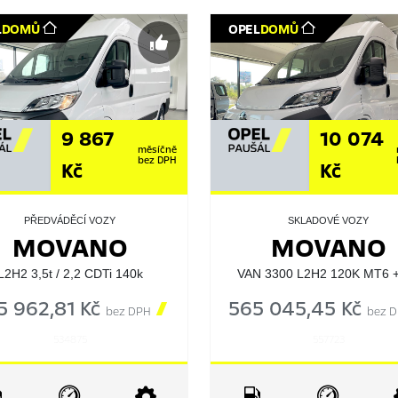
L
DOMŮ
OPEL
DOMŮ
9 867
10 074
měsíčně
bez DPH
Kč
Kč
PŘEDVÁDĚCÍ VOZY
SKLADOVÉ VOZY
MOVANO
MOVANO
L2H2 3,5t / 2,2 CDTi 140k
VAN 3300 L2H2 120K MT6 
5 962,81 Kč

565 045,45 Kč
bez DPH
bez 
534875
557723