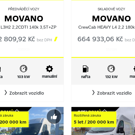
PŘEDVÁDĚCÍ VOZY
SKLADOVÉ VOZY
MOVANO
MOVANO
 L3H2 2,2CDTI 140k 3,5T+ZP
CrewCab HEAVY L4 2,2 180
2 809,92 Kč

664 933,06 Kč
bez DPH
bez 
538933
553596
manuální
ma
ta
103 kW
nafta
132 kW
Zobrazit vozidlo
Zobrazit vozidlo
L
DOMŮ
OPEL
DOMŮ
á záruka
Rozšířená záruka
/ 200 000 km
5 let / 200 000 km