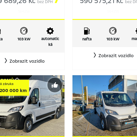
9 689,26 Kč

590 575,21 Kč
bez DPH
bez D
564256
564255
automatic
ma
ta
103 kW
nafta
103 kW
ká
Zobrazit vozidlo
Zobrazit vozidlo
L
DOMŮ
á záruka
/ 200 000 km