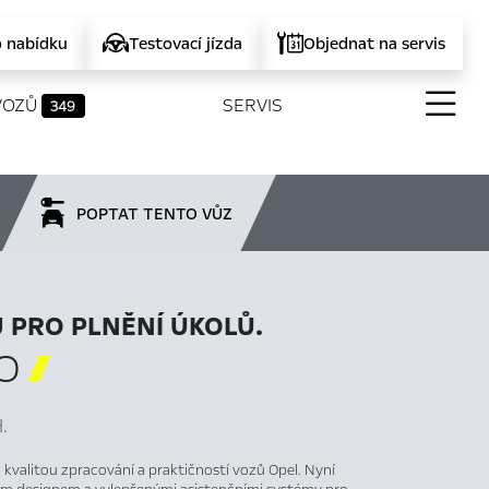
o nabídku
Testovací jízda
Objednat na servis
VOZŮ
SERVIS
349
POPTAT TENTO VŮZ
 PRO PLNĚNÍ ÚKOLŮ.
O

.
valitou zpracování a praktičností vozů Opel. Nyní