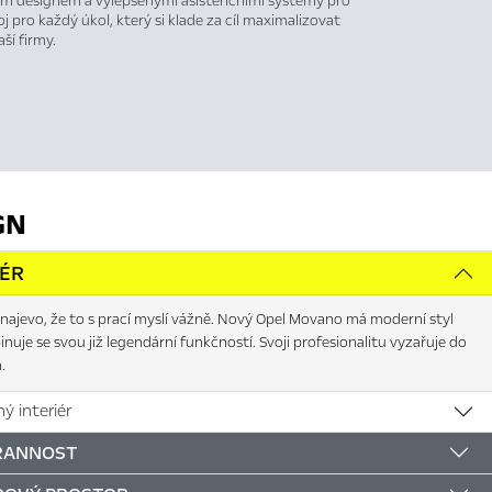
eným designem a vylepšenými asistenčními systémy pro
j pro každý úkol, který si klade za cíl maximalizovat
ší firmy.
GN
IÉR
najevo, že to s prací myslí vážně. Nový Opel Movano má moderní styl
nuje se svou již legendární funkčností. Svoji profesionalitu vyzařuje do
.
ý interiér
RANNOST