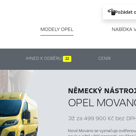
Požádat 
MODELY OPEL
NABÍDKA 
IHNED K ODBĚRU
CENÍK
22
NĚMECKÝ NÁSTROJ
OPEL MOVAN
Již za 499 900 Kč bez DPH
Nové Movano se vyznačuje ověřenou k