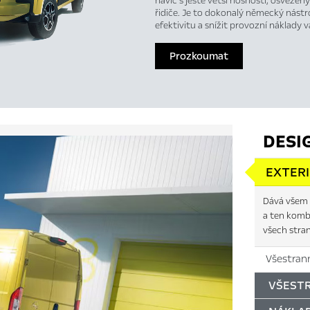
navíc s ještě větší nosností, osvěž
řidiče. Je to dokonalý německý nástro
efektivitu a snížit provozní náklady va
Prozkoumat
DESI
EXTER
Dává všem 
a ten kombi
všech stran
Všestrann
VŠEST