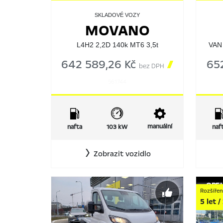
SKLADOVÉ VOZY
MOVANO
L4H2 2,2D 140k MT6 3,5t
VAN
642 589,26 Kč

65
bez DPH
561744
manuální
nafta
103 kW
naf
Zobrazit vozidlo
OPE
Rozšířen
5 let 