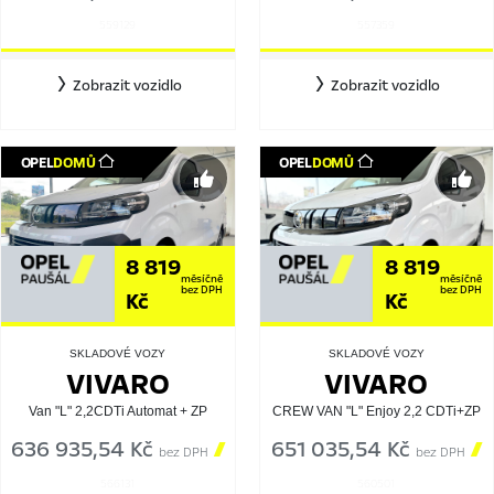
559129
557359
Zobrazit vozidlo
Zobrazit vozidlo
OPEL
DOMŮ
OPEL
DOMŮ
8 819
8 819
měsíčně
měsíčně
bez DPH
bez DPH
Kč
Kč
SKLADOVÉ VOZY
SKLADOVÉ VOZY
VIVARO
VIVARO
Van "L" 2,2CDTi Automat + ZP
CREW VAN "L" Enjoy 2,2 CDTi+ZP
636 935,54 Kč

651 035,54 Kč

bez DPH
bez DPH
566131
560501