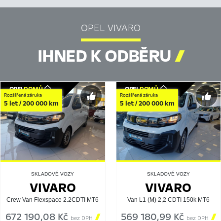
OPEL VIVARO
IHNED K ODBĚRU

OPEL
DOMŮ
OPEL
DOMŮ
Rozšířená záruka
Rozšířená záruka
5 let / 200 000 km
5 let / 200 000 km
SKLADOVÉ VOZY
SKLADOVÉ VOZY
VIVARO
VIVARO
Crew Van Flexspace 2.2CDTI MT6
Van L1 (M) 2,2 CDTI 150k MT6
672 190,08 Kč

569 180,99 Kč

bez DPH
bez DPH