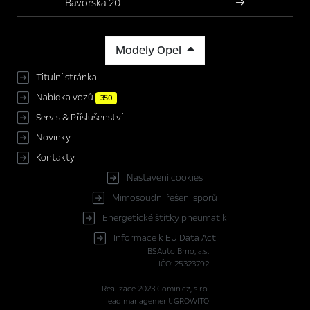
Bavorská 20
Modely Opel
Titulní stránka
Nabídka vozů
350
Servis & Příslušenství
Novinky
Kontakty
Nastavení cookies
Mimosoudní řešení sporů
Energetické štítky pneumatik
Informace k EU Data Act
BSAuto Brno, a.s.
IČO: 25323792
Realizace 2023
Comin.cz, s.r.o.
lead management GROWITO