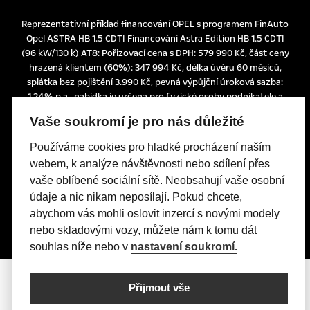
Reprezentativní příklad financování OPEL s programem FinAuto
Opel ASTRA HB 1.5 CDTI Financování Astra Edition HB 1.5 CDTI
(96 kW/130 k) AT8: Pořizovací cena s DPH: 579 990 Kč, část ceny
hrazená klientem (60%): 347 994 Kč, délka úvěru 60 měsíců,
splátka bez pojištění 3.990 Kč, pevná výpůjční úroková sazba:
1,24% p.a., nabídka je určena pro fyzické osoby podnikatele a
právnické osoby a platí do 30. 6. 2026 nebo do odvolání.
Vaše soukromí je pro nás důležité
Tato nabídka je pouze indikativní, není návrhem na uzavření
smlouvy a nelze z ní proto dovozovat povinnost společnosti
Používáme cookies pro hladké procházení naším
uskutečnit jakékoliv transakce.
webem, k analýze návštěvnosti nebo sdílení přes
Poskytovatelem financování je UniCredit Leasing CZ, a.s.,
vaše oblíbené sociální sítě. Neobsahují vaše osobní
Želetavská 1525/1, 140 10 Praha 4, IČO: 15886492
údaje a nic nikam neposílají. Pokud chcete,
abychom vás mohli oslovit inzercí s novými modely
nebo skladovými vozy, můžete nám k tomu dát
souhlas níže nebo v
nastavení soukromí.
Přijmout vše