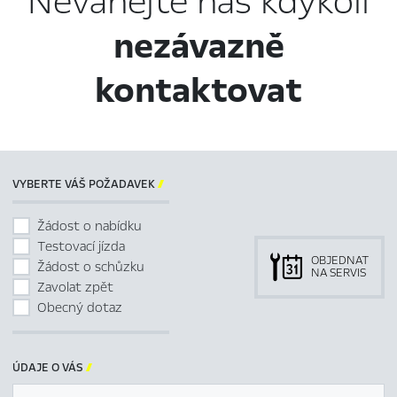
Neváhejte nás kdykoli
nezávazně
kontaktovat
VYBERTE VÁŠ POŽADAVEK

Žádost o nabídku
Testovací jízda
OBJEDNAT
Žádost o schůzku
NA SERVIS
Zavolat zpět
Obecný dotaz
ÚDAJE O VÁS
