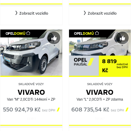
Zobrazit vozidlo
Zobrazit vozidlo
OPEL
DOMŮ
OPEL
DOMŮ
8 819
měsíčně
bez DPH
Kč
SKLADOVÉ VOZY
SKLADOVÉ VOZY
VIVARO
VIVARO
Van "M" 2,0CDTi 144koní + ZP
Van "L" 2,0CDTi + ZP zdarma
550 924,79 Kč

608 735,54 Kč

bez DPH
bez DPH
553817
560367