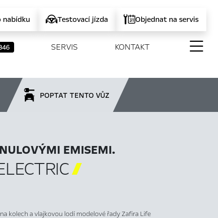
o nabídku
Testovací jízda
Objednat na servis
SERVIS
KONTAKT
346
POPTAT TENTO VŮZ
NULOVÝMI EMISEMI.
ELECTRIC

u na kolech a vlajkovou lodí modelové řady Zafira Life