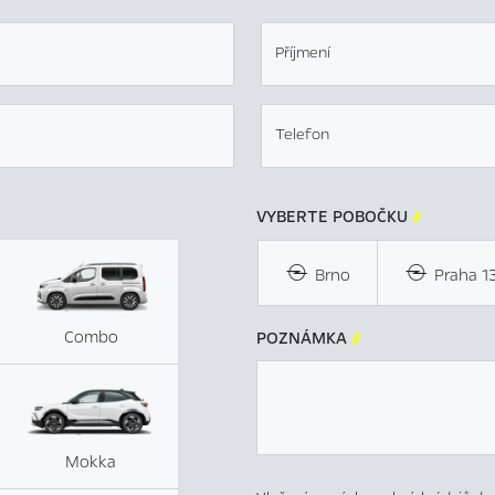
Příjmení
Telefon
VYBERTE POBOČKU

Brno
Praha 1
Combo
POZNÁMKA

Mokka