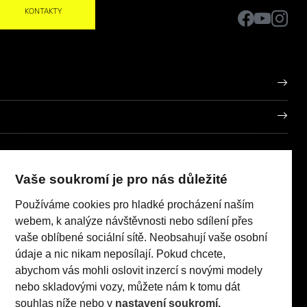
KONTAKTY
BSAuto Brno, a.s.
IČO: 25323792
Vaše soukromí je pro nás důležité
porů
Používáme cookies pro hladké procházení naším
Realizace 2023
Comin.cz, s.r.o.
pneumatik
lead management GROWITO
webem, k analýze návštěvnosti nebo sdílení přes
 Act
vaše oblíbené sociální sítě. Neobsahují vaše osobní
údaje a nic nikam neposílají. Pokud chcete,
abychom vás mohli oslovit inzercí s novými modely
nebo skladovými vozy, můžete nám k tomu dát
TI (96 kW/130 k) AT8: Pořizovací cena s DPH: 579 990 Kč,
souhlas níže nebo v
nastavení soukromí.