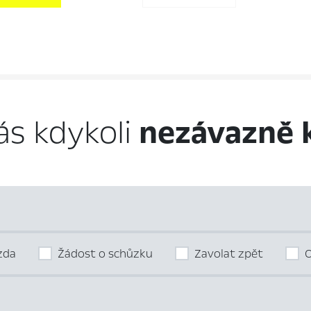
ás kdykoli
nezávazně 
ízda
Žádost o schůzku
Zavolat zpět
O