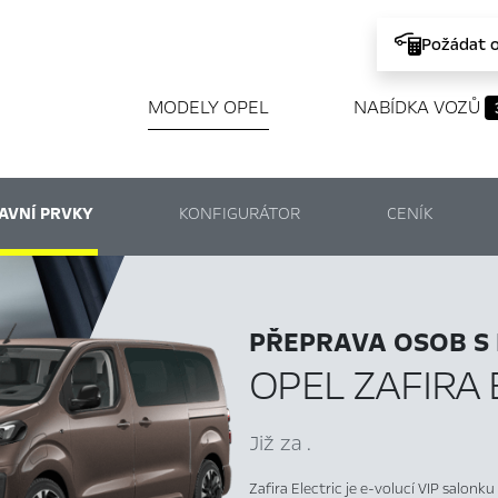
Požádat 
MODELY OPEL
NABÍDKA VOZŮ
AVNÍ PRVKY
KONFIGURÁTOR
CENÍK
PŘEPRAVA OSOB S 
OPEL ZAFIRA 
Již za .
Zafira Electric je e-volucí VIP salonk