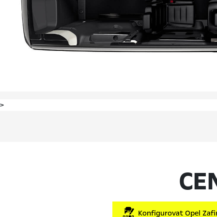
>
CE
Konfigurovat Opel Zafir