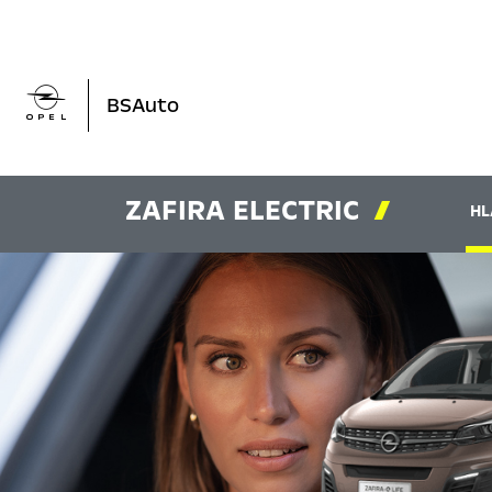

BSAuto
ZAFIRA ELECTRIC

HL