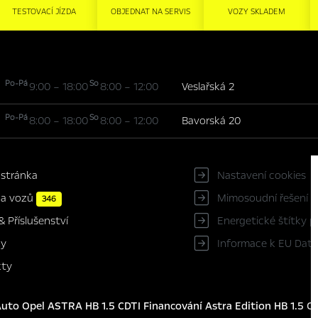
TESTOVACÍ JÍZDA
OBJEDNAT NA SERVIS
VOZY SKLADEM
Po-Pá
So
9:00 – 18:00
8:00 – 12:00
Veslařská 2
Po-Pá
So
8:00 – 18:00
8:00 – 12:00
Bavorská 20
 stránka
Nastavení cookies
ka vozů
Mimosoudní řešení s
346
Energetické štítky 
& Příslušenství
Informace k EU Data
ky
kty
to Opel ASTRA HB 1.5 CDTI Financování Astra Edition HB 1.5 CD