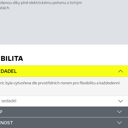
pšenou díky plně elektrickému pohonu s tichým
stách.
BILITA
EDADEL
tric byla vytvořena dle prvotřídních norem pro flexibilitu a každodenní
 sedadel
P
ČNOST