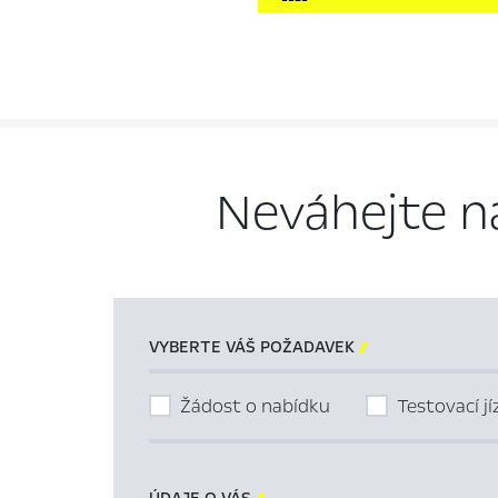
Neváhejte n
VYBERTE VÁŠ POŽADAVEK

Žádost o nabídku
Testovací j
ÚDAJE O VÁS
