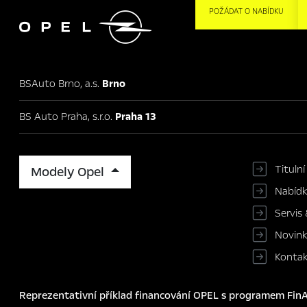

POŽÁDAT O NABÍDKU
BSAuto Brno, a.s.
Brno
BS Auto Praha, s.r.o.
Praha 13
Titulní
Modely Opel
Nabíd
Servis 
Novin
Konta
Reprezentativní příklad financování OPEL s programem FinAu