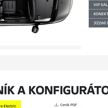
VIP SA
KONEKT
JÍZDNÍ
NÍK A KONFIGURÁT
Ceník PDF
a Electric