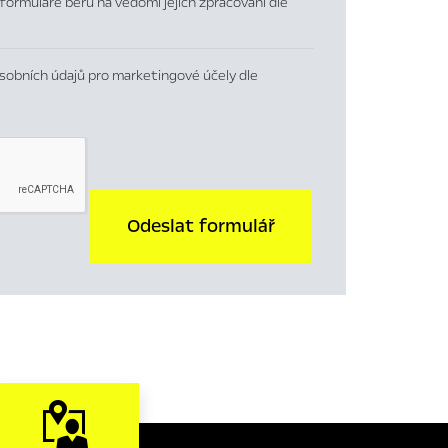
formuláře beru na vědomí jejich zpracování dle
sobních údajů pro marketingové účely dle
Odeslat formulář