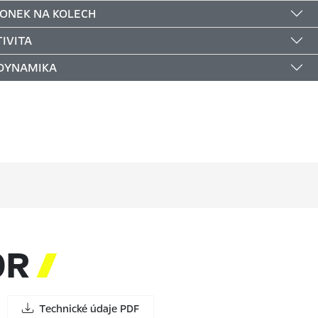
LONEK NA KOLECH
IVITA
 DYNAMIKA
OR

Technické údaje PDF