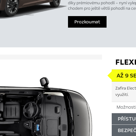
díky prémiovému pohodlí – nyní vyle
chodem pro ještě větší pohodlí na ce
Prozkoumat
FLEXI
AŽ 9 S
Zafira Elec
využití.
Možnosti
PŘÍSTU
BEZPE