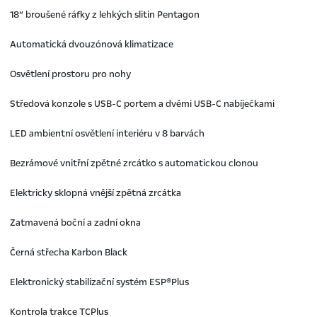
18“ broušené ráfky z lehkých slitin Pentagon
Automatická dvouzónová klimatizace
Osvětlení prostoru pro nohy
Středová konzole s USB-C portem a dvěmi USB-C nabíječkami
LED ambientní osvětlení interiéru v 8 barvách
Bezrámové vnitřní zpětné zrcátko s automatickou clonou
Elektricky sklopná vnější zpětná zrcátka
Zatmavená boční a zadní okna
Černá střecha Karbon Black
Elektronický stabilizační systém ESP®Plus
Kontrola trakce TCPlus