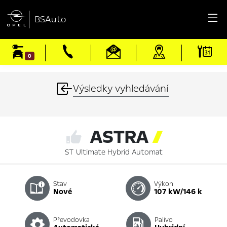

BSAuto
0
Výsledky vyhledávání
ASTRA

ST Ultimate Hybrid Automat
Stav
Výkon
nové
107 kW/146 k
Převodovka
Palivo