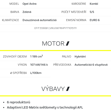
MODEL
Opel Astra
KAROSÉRIE
kombi
BARVA
Zelená
POČET MÍST/DVEŘÍ
5/5
KLIMATIZACE
dvouzónová automatická
EMISNÍ NORMA
EURO 6
EFIT:559061 | VIN:VXKFRHPY1T1015111
MOTOR 
3
ZDVIHOVÝ OBJEM
1 199 cm
PALIVO
hybridní
VÝKON
107 kW/146 k
PŘEVODOVKA
automatická 6 stupňová
Ø SPOTŘEBA
l/100km
VÝBAVY 
6 reproduktorů
Adaptivní LED Matrix světlomety s technologií AFL