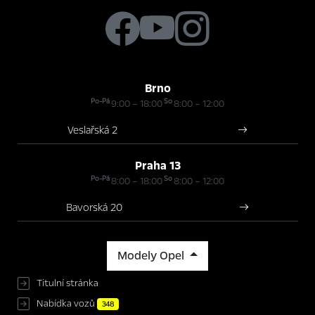
Brno
Po-Pá
So
9:00 – 18:00
8:00 – 12:00
Veslařská 2
Praha 13
Po-Pá
So
8:00 – 18:00
8:00 – 12:00
Bavorská 20
Modely Opel
Titulní stránka
Nabídka vozů
348