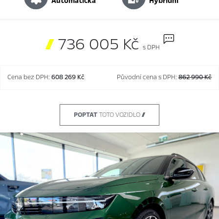
automatická
hybridní

736 005 Kč
s DPH
Cena bez DPH:
608 269 Kč
Původní cena s DPH:
862 990 Kč
POPTAT
TOTO VOZIDLO 