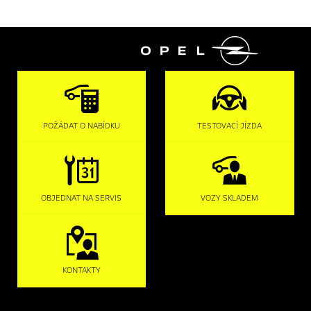

POŽÁDAT O NABÍDKU
TESTOVACÍ JÍZDA
OBJEDNAT NA SERVIS
VOZY SKLADEM
KONTAKTY