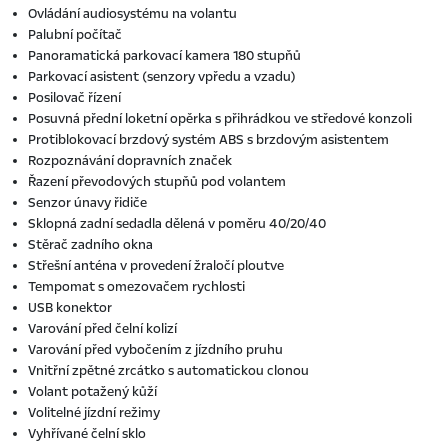
Ovládání audiosystému na volantu
Palubní počítač
Panoramatická parkovací kamera 180 stupňů
Parkovací asistent (senzory vpředu a vzadu)
Posilovač řízení
Posuvná přední loketní opěrka s přihrádkou ve středové konzoli
Protiblokovací brzdový systém ABS s brzdovým asistentem
Rozpoznávání dopravních značek
Řazení převodových stupňů pod volantem
Senzor únavy řidiče
Sklopná zadní sedadla dělená v poměru 40/20/40
Stěrač zadního okna
Střešní anténa v provedení žraločí ploutve
Tempomat s omezovačem rychlosti
USB konektor
Varování před čelní kolizí
Varování před vybočením z jízdního pruhu
Vnitřní zpětné zrcátko s automatickou clonou
Volant potažený kůží
Volitelné jízdní režimy
Vyhřívané čelní sklo