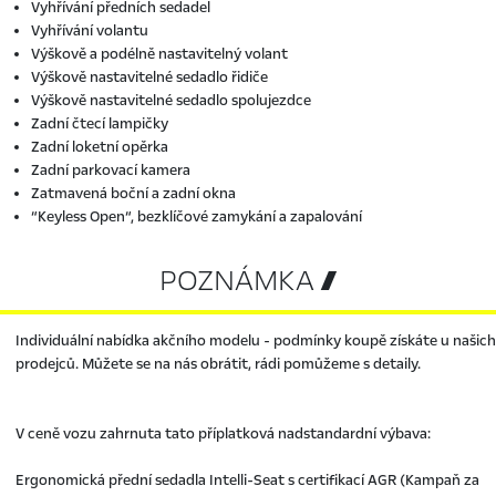
Vyhřívání předních sedadel
Vyhřívání volantu
Výškově a podélně nastavitelný volant
Výškově nastavitelné sedadlo řidiče
Výškově nastavitelné sedadlo spolujezdce
Zadní čtecí lampičky
Zadní loketní opěrka
Zadní parkovací kamera
Zatmavená boční a zadní okna
“Keyless Open“, bezklíčové zamykání a zapalování
POZNÁMKA 
Individuální nabídka akčního modelu - podmínky koupě získáte u našich
prodejců. Můžete se na nás obrátit, rádi pomůžeme s detaily.
V ceně vozu zahrnuta tato příplatková nadstandardní výbava:
Ergonomická přední sedadla Intelli-Seat s certifikací AGR (Kampaň za