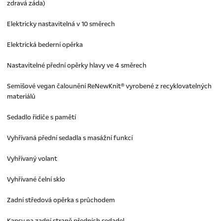
zdravá záda)
Elektricky nastavitelná v 10 směrech
Elektrická bederní opěrka
Nastavitelné přední opěrky hlavy ve 4 směrech
Semišové vegan čalounění ReNewKnit® vyrobené z recyklovatelných
materiálů
Sedadlo řidiče s pamětí
Vyhřívaná přední sedadla s masážní funkcí
Vyhřívaný volant
Vyhřívané čelní sklo
Zadní středová opěrka s průchodem
Kapsy na zadní straně předních sedadel