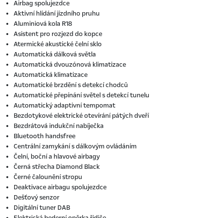
Airbag spolujezdce
Aktivní hlídání jízdního pruhu
Aluminiová kola R18
Asistent pro rozjezd do kopce
Atermické akustické čelní sklo
Automatická dálková světla
Automatická dvouzónová klimatizace
Automatická klimatizace
Automatické brzdění s detekcí chodců
Automatické přepínání světel s detekcí tunelu
Automatický adaptivní tempomat
Bezdotykové elektrické otevírání pátých dveří
Bezdrátová indukční nabíječka
Bluetooth handsfree
Centrální zamykání s dálkovým ovládáním
Čelní, boční a hlavové airbagy
Černá střecha Diamond Black
Černé čalounění stropu
Deaktivace airbagu spolujezdce
Dešťový senzor
Digitální tuner DAB
Elektrická bederní opěrka řidiče