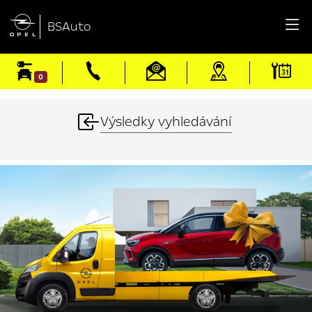

BSAuto
0
Výsledky vyhledávání