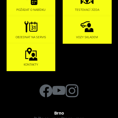
POŽÁDAT O NABÍDKU
TESTOVACÍ JÍZDA
OBJEDNAT NA SERVIS
VOZY SKLADEM
KONTAKTY
Brno
Po-Pá
So