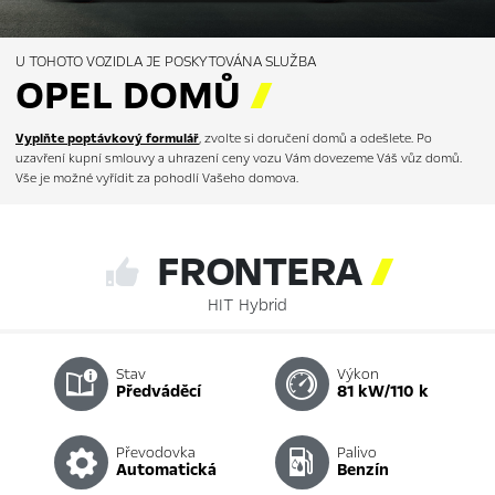
U TOHOTO VOZIDLA JE POSKYTOVÁNA SLUŽBA
OPEL DOMŮ

Vyplňte poptávkový formulář
, zvolte si doručení domů a odešlete. Po
uzavření kupní smlouvy a uhrazení ceny vozu Vám dovezeme Váš vůz domů.
Vše je možné vyřídit za pohodlí Vašeho domova.
FRONTERA

HIT Hybrid
Stav
Výkon
předváděcí
81 kW/110 k
Převodovka
Palivo
automatická
benzín