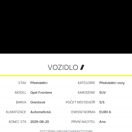
VOZIDLO 
STAV
předváděcí
KATEGORIE
Předváděcí vozy
MODEL
Opel Frontera
KAROSÉRIE
SUV
BARVA
Oranžová
POČET MÍST/DVEŘÍ
5/5
KLIMATIZACE
automatická
EMISNÍ NORMA
EURO 6
KONEC STK
2029-08-20
PRVNÍ MAJITEL
Ano
EFIT:131066 | VIN:VXKCSHPX4ST555066