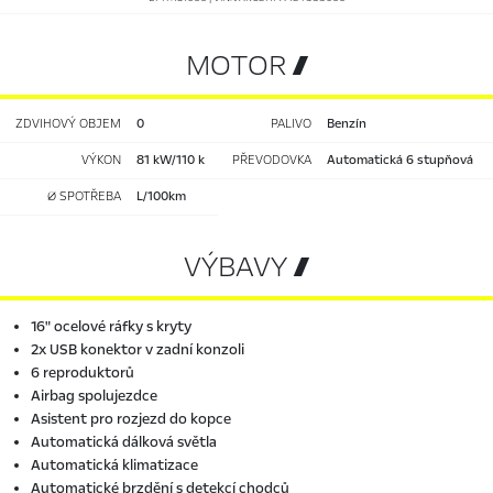
MOTOR 
ZDVIHOVÝ OBJEM
0
PALIVO
benzín
VÝKON
81 kW/110 k
PŘEVODOVKA
automatická 6 stupňová
Ø SPOTŘEBA
l/100km
VÝBAVY 
16" ocelové ráfky s kryty
2x USB konektor v zadní konzoli
6 reproduktorů
Airbag spolujezdce
Asistent pro rozjezd do kopce
Automatická dálková světla
Automatická klimatizace
Automatické brzdění s detekcí chodců