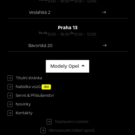
9:00 – 18:00
8:00 – 12:00
Veslařská 2
Praha 13
Po-Pá
So
8:00 – 18:00
8:00 – 12:00
Bavorská 20
Modely Opel
Titulní stránka
Nabídka vozů
350
Servis & Příslušenství
Novinky
Kontakty
Nastavení cookies
Mimosoudní řešení sporů