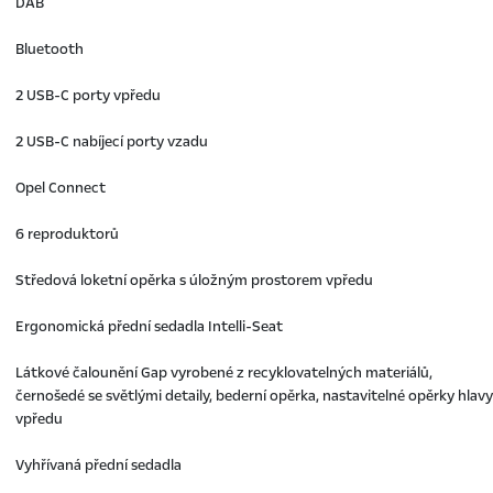
DAB
Bluetooth
2 USB-C porty vpředu
2 USB-C nabíjecí porty vzadu
Opel Connect
6 reproduktorů
Středová loketní opěrka s úložným prostorem vpředu
Ergonomická přední sedadla Intelli-Seat
Látkové čalounění Gap vyrobené z recyklovatelných materiálů,
černošedé se světlými detaily, bederní opěrka, nastavitelné opěrky hlavy
vpředu
Vyhřívaná přední sedadla