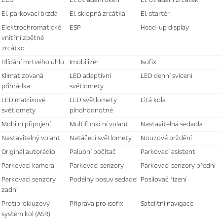
el. parkovací brzda
el. sklopná zrcátka
el. startér
elektrochromatické
ESP
head-up display
vnitřní zpětné
zrcátko
hlídání mrtvého úhlu
imobilizér
isofix
klimatizovaná
LED adaptivní
LED denní svícení
přihrádka
světlomety
LED matrixové
LED světlomety
litá kola
světlomety
plnohodnotné
mobilní připojení
multifunkční volant
nastavitelná sedadla
nastavitelný volant
natáčecí světlomety
nouzové brždění
originál autorádio
palubní počítač
parkovací asistent
parkovací kamera
parkovací senzory
parkovací senzory přední
parkovací senzory
podélný posuv sedadel
posilovač řízení
zadní
protiprokluzový
příprava pro isofix
satelitní navigace
systém kol (ASR)