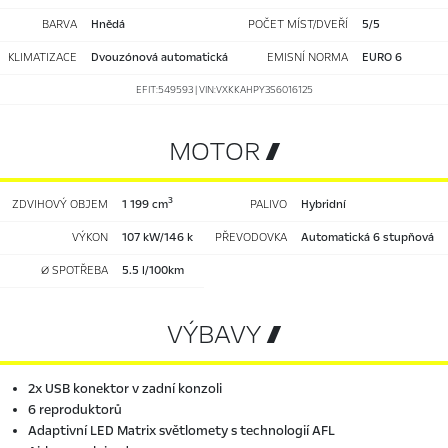
BARVA
Hnědá
POČET MÍST/DVEŘÍ
5/5
KLIMATIZACE
dvouzónová automatická
EMISNÍ NORMA
EURO 6
EFIT:549593 | VIN:VXKKAHPY3S6016125
MOTOR 
3
ZDVIHOVÝ OBJEM
1 199 cm
PALIVO
hybridní
VÝKON
107 kW/146 k
PŘEVODOVKA
automatická 6 stupňová
Ø SPOTŘEBA
5.5 l/100km
VÝBAVY 
2x USB konektor v zadní konzoli
6 reproduktorů
Adaptivní LED Matrix světlomety s technologií AFL