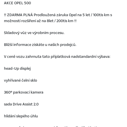
AKCE OPEL 500
!! ZDARMA PLNÁ Prodloužená záruka Opel na 5 let / 100tis km s
možností rozšíření až na 8let / 200tis km !!
Skladový vůz ve výrobním procesu.
Bližší informace získáte u našich prodejců.
V ceně vozu zahrnuta tato příplatková nadstandardní výbava:
head-Up displej
vyhřívané čelní sklo
360° parkovací kamera
sada Drive Assist 2.0
hlídání slepého úhlu