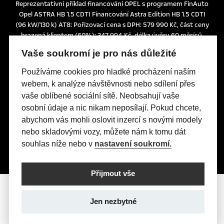
Reprezentativní příklad financování OPEL s programem FinAuto
Opel ASTRA HB 1.5 CDTI Financování Astra Edition HB 1.5 CDTI
(96 kW/130 k) AT8: Pořizovací cena s DPH: 579 990 Kč, část ceny
hrazená klientem (60%): 347 994 Kč, délka úvěru 60 měsíců,
splátka bez pojištění 3.990 Kč, pevná výpůjční úroková sazba:
Vaše soukromí je pro nás důležité
1,24% p.a., nabídka je určena pro fyzické osoby podnikatele a
právnické osoby a platí do 30. 6. 2026 nebo do odvolání.
Používáme cookies pro hladké procházení naším
Tato nabídka je pouze indikativní, není návrhem na uzavření
webem, k analýze návštěvnosti nebo sdílení přes
smlouvy a nelze z ní proto dovozovat povinnost společnosti
vaše oblíbené sociální sítě. Neobsahují vaše
uskutečnit jakékoliv transakce.
osobní údaje a nic nikam neposílají. Pokud chcete,
Poskytovatelem financování je UniCredit Leasing CZ, a.s.,
Želetavská 1525/1, 140 10 Praha 4, IČO: 15886492
abychom vás mohli oslovit inzercí s novými modely
nebo skladovými vozy, můžete nám k tomu dát
souhlas níže nebo v
nastavení soukromí.
Přijmout vše
Jen nezbytné