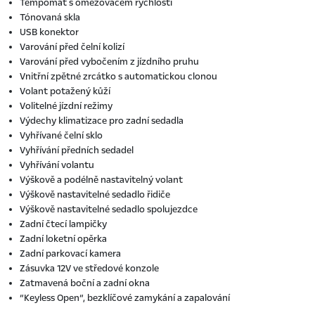
Tempomat s omezovačem rychlosti
Tónovaná skla
USB konektor
Varování před čelní kolizí
Varování před vybočením z jízdního pruhu
Vnitřní zpětné zrcátko s automatickou clonou
Volant potažený kůží
Volitelné jízdní režimy
Výdechy klimatizace pro zadní sedadla
Vyhřívané čelní sklo
Vyhřívání předních sedadel
Vyhřívání volantu
Výškově a podélně nastavitelný volant
Výškově nastavitelné sedadlo řidiče
Výškově nastavitelné sedadlo spolujezdce
Zadní čtecí lampičky
Zadní loketní opěrka
Zadní parkovací kamera
Zásuvka 12V ve středové konzole
Zatmavená boční a zadní okna
“Keyless Open“, bezklíčové zamykání a zapalování