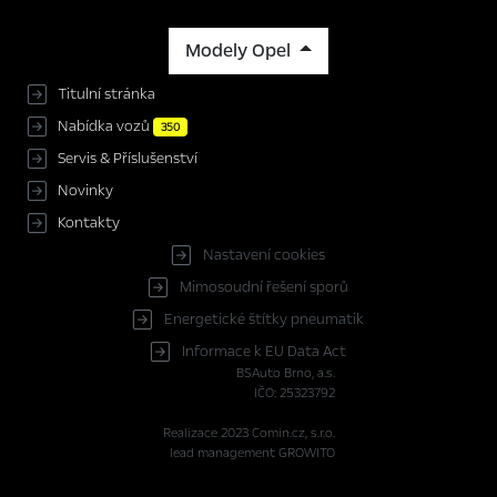
Modely Opel
Titulní stránka
Nabídka vozů
350
Servis & Příslušenství
Novinky
Kontakty
Nastavení cookies
Mimosoudní řešení sporů
Energetické štítky pneumatik
Informace k EU Data Act
BSAuto Brno, a.s.
IČO: 25323792
Realizace 2023
Comin.cz, s.r.o.
lead management GROWITO