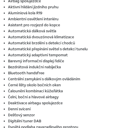
Airbag spolujezdce
Aktivní hlídání jízdního pruhu
Aluminiová kola R19
Ambientní osvětlení interiéru
Asistent pro rozjezd do kopce
Automatická dálková světla
Automatická dvouzónová klimatizace
Automatické brzdění s detekcí chodců
Automatické přepínání světel s detekcí tunelu
Automatický adaptivní tempomat
Barevný informační displej řidiče
Bezdrátová indukční nabíječka
Bluetooth handsfree
Centrální zamykání s dálkovým ovládáním
Ćerné lišty okolo bočních oken
Čalounění kombinací kůže/látka
Čelní, boční a hlavové airbagy
Deaktivace airbagu spolujezdce
Denní svícení
Dešťový senzor
Digitální tuner DAB
Dvojitá podlaha zavazadlového prostoru