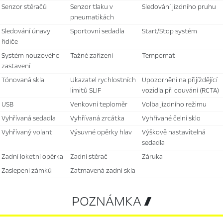
senzor stěračů
senzor tlaku v
sledování jízdního pruhu
pneumatikách
sledování únavy
sportovní sedadla
Start/Stop systém
řidiče
systém nouzového
tažné zařízení
tempomat
zastavení
tónovaná skla
ukazatel rychlostních
upozornění na přijíždějící
limitů SLIF
vozidla při couvání (RCTA)
USB
venkovní teploměr
volba jízdního režimu
vyhřívaná sedadla
vyhřívaná zrcátka
vyhřívané čelní sklo
vyhřívaný volant
výsuvné opěrky hlav
výškově nastavitelná
sedadla
zadní loketní opěrka
zadní stěrač
záruka
zaslepení zámků
zatmavená zadní skla
POZNÁMKA 