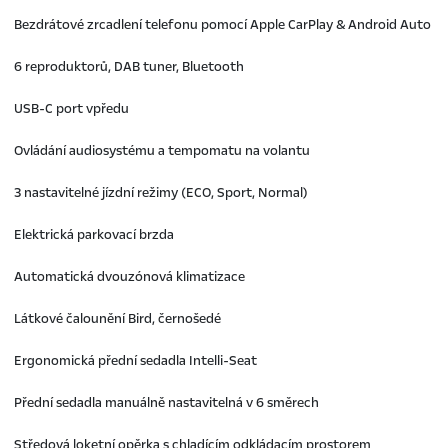
Bezdrátové zrcadlení telefonu pomocí Apple CarPlay & Android Auto
6 reproduktorů, DAB tuner, Bluetooth
USB-C port vpředu
Ovládání audiosystému a tempomatu na volantu
3 nastavitelné jízdní režimy (ECO, Sport, Normal)
Elektrická parkovací brzda
Automatická dvouzónová klimatizace
Látkové čalounění Bird, černošedé
Ergonomická přední sedadla Intelli-Seat
Přední sedadla manuálně nastavitelná v 6 směrech
Středová loketní opěrka s chladícím odkládacím prostorem