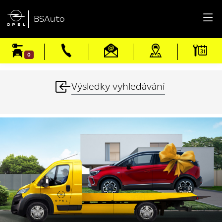

BSAuto
0
Výsledky vyhledávání