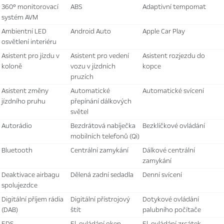
360° monitorovací
ABS
adaptivní tempomat
systém AVM
ambientní LED
Android Auto
Apple Car Play
osvětlení interiéru
asistent pro jízdu v
asistent pro vedení
asistent rozjezdu do
koloně
vozu v jízdních
kopce
pruzích
asistent změny
automatické
automatické svícení
jízdního pruhu
přepínání dálkových
světel
autorádio
bezdrátová nabíječka
bezklíčkové ovládání
mobilních telefonů (Qi)
bluetooth
centrální zamykání
dálkové centrální
zamykání
deaktivace airbagu
dělená zadní sedadla
denní svícení
spolujezdce
digitální příjem rádia
digitální přístrojový
dotykové ovládání
(DAB)
štít
palubního počítače
EDS
el. ovládání oken
el. ovládání zrcátek