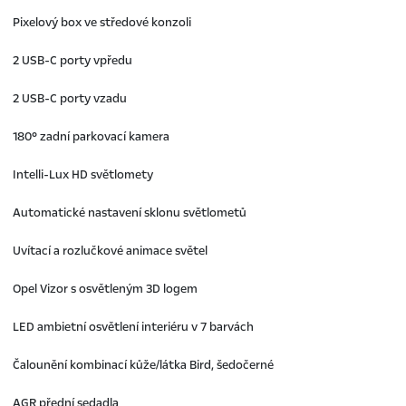
Pixelový box ve středové konzoli
2 USB-C porty vpředu
2 USB-C porty vzadu
180° zadní parkovací kamera
Intelli-Lux HD světlomety
Automatické nastavení sklonu světlometů
Uvítací a rozlučkové animace světel
Opel Vizor s osvětleným 3D logem
LED ambietní osvětlení interiéru v 7 barvách
Čalounění kombinací kůže/látka Bird, šedočerné
AGR přední sedadla