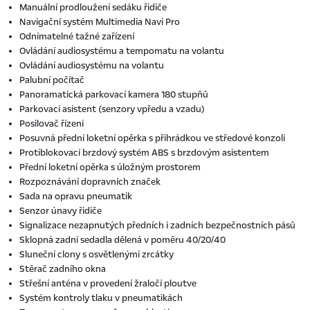
Manuální prodloužení sedáku řidiče
Navigační systém Multimedia Navi Pro
Odnímatelné tažné zařízení
Ovládání audiosystému a tempomatu na volantu
Ovládání audiosystému na volantu
Palubní počítač
Panoramatická parkovací kamera 180 stupňů
Parkovací asistent (senzory vpředu a vzadu)
Posilovač řízení
Posuvná přední loketní opěrka s přihrádkou ve středové konzoli
Protiblokovací brzdový systém ABS s brzdovým asistentem
Přední loketní opěrka s úložným prostorem
Rozpoznávání dopravních značek
Sada na opravu pneumatik
Senzor únavy řidiče
Signalizace nezapnutých předních i zadních bezpečnostních pásů
Sklopná zadní sedadla dělená v poměru 40/20/40
Sluneční clony s osvětlenými zrcátky
Stěrač zadního okna
Střešní anténa v provedení žraločí ploutve
Systém kontroly tlaku v pneumatikách