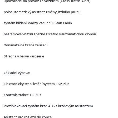
upozornění na provoz za vozidlem (Cross Traffic Alert)
poloautomatický asistent změny jízdního pruhu
systém hlídání kvality vzduchu Clean Cabin
bezrámové vnitřní zpětné zrcátko s automatickou clonou
Odnímatelné tažné zařízení
Střecha v barvě karoserie
Základní výbava:
Elektronický stabilizační systém ESP Plus
Kontrola trakce TC Plus
Protiblokovací systém brzd ABS s brzdovým asistentem
Asistent pro rozjezd do kopce