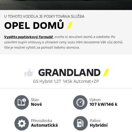
U TOHOTO VOZIDLA JE POSKYTOVÁNA SLUŽBA
OPEL DOMŮ

Vyplňte poptávkový formulář
, zvolte si doručení domů a odešlete. Po
uzavření kupní smlouvy a uhrazení ceny vozu Vám dovezeme Váš vůz domů.
Vše je možné vyřídit za pohodlí Vašeho domova.
GRANDLAND

GS Hybrid 1,2T 145k Automat+ZP
Stav
Výkon
nové
107 kW/146 k
Převodovka
Palivo
automatická
hybridní