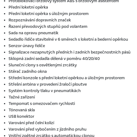
Protiblokovací brzdový systém ABS s brzdovým asistentem
Přední loketní opěrka
Přední loketní opěrka s úložným prostorem
Rozpoznávání dopravních značek
Řazení převodových stupňů pod volantem
Sada na opravu pneumatik
Sedadlo řidiče stavitelné v 6 směrech s loketní a bederní opěrkou
Senzor únavy řidiče
Signalizace nezapnutých předních i zadních bezpečnostních pásů
Sklopná zadní sedadla dělená v poměru 40/20/40
Sluneční clony s osvětlenými zrcátky
Stěrač zadního okna
Střední konzole s přední loketní opěrkou a úložným prostorem
Střešní anténa v provedení žraločí ploutve
Systém kontroly tlaku v pneumatikách
Tažné zařízení
Tempomat s omezovačem rychlosti
Tónovaná skla
USB konektor
Varování před čelní kolizí
Varování před vybočením z jízdního pruhu
Vnitřní zpětné zrcátko s automatickou clonou