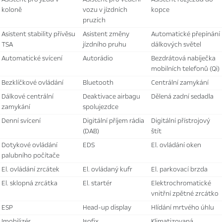
koloně
vozu v jízdních
kopce
pruzích
asistent stability přívěsu
asistent změny
automatické přepínání
TSA
jízdního pruhu
dálkových světel
automatické svícení
autorádio
bezdrátová nabíječka
mobilních telefonů (Qi)
bezklíčkové ovládání
bluetooth
centrální zamykání
dálkové centrální
deaktivace airbagu
dělená zadní sedadla
zamykání
spolujezdce
denní svícení
digitální příjem rádia
digitální přístrojový
(DAB)
štít
dotykové ovládání
EDS
el. ovládání oken
palubního počítače
el. ovládání zrcátek
el. ovládaný kufr
el. parkovací brzda
el. sklopná zrcátka
el. startér
elektrochromatické
vnitřní zpětné zrcátko
ESP
head-up display
hlídání mrtvého úhlu
imobilizér
isofix
klimatizovaná