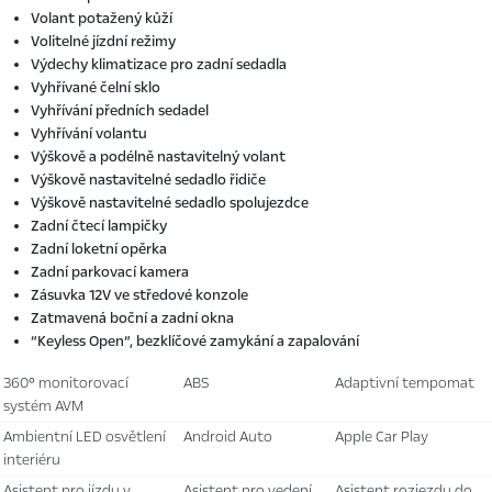
Volant potažený kůží
Volitelné jízdní režimy
Výdechy klimatizace pro zadní sedadla
Vyhřívané čelní sklo
Vyhřívání předních sedadel
Vyhřívání volantu
Výškově a podélně nastavitelný volant
Výškově nastavitelné sedadlo řidiče
Výškově nastavitelné sedadlo spolujezdce
Zadní čtecí lampičky
Zadní loketní opěrka
Zadní parkovací kamera
Zásuvka 12V ve středové konzole
Zatmavená boční a zadní okna
“Keyless Open“, bezklíčové zamykání a zapalování
360° monitorovací
ABS
adaptivní tempomat
systém AVM
ambientní LED osvětlení
Android Auto
Apple Car Play
interiéru
asistent pro jízdu v
asistent pro vedení
asistent rozjezdu do