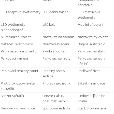
přihrádka
LED adaptivní světlomety
LED denní svícení
LED matrixové
světlomety
LED světlomety
litá kola
mobilní připojení
plnohodnotné
multifunkční volant
nastavitelná sedadla
nastavitelný volant
natáčecí světlomety
nouzové brždění
originál autorádio
pádla řazení na volantu
palubní počítač
parkovací asistent
parkovací kamera
parkovací senzory
parkovací senzory
přední
parkovací senzory zadní
podélný posuv
posilovač řízení
sedadel
protiprokluzový systém
příprava pro isofix
satelitní navigace
kol (ASR)
senzor stěračů
senzor tlaku v
sledování jízdního
pneumatikách
pruhu
sledování únavy řidiče
sportovní sedadla
Start/Stop systém