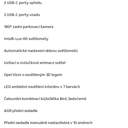
2 USB-C porty vpředu
2 USB-C porty vzadu
180° zadní parkovací kamera
Intelli-Lux HD světlomety
Automatické nastavení sklonu světlometů
Uvítací a rozlučkové animace světel
Opel Vizor s osvětleným 3D logem
LED ambietní osvětlení interiéru v 7 barvách
Čalounění kombinací kůže/látka Bird, šedočerné
AGR přední sedadla
Přední sedadla manuálně nastavitelná v 10 směrech