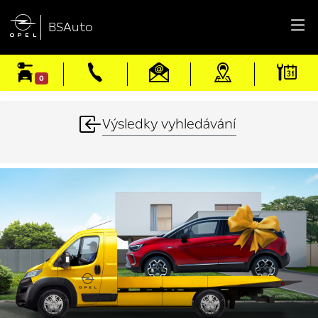

BSAuto
0
Výsledky vyhledávání