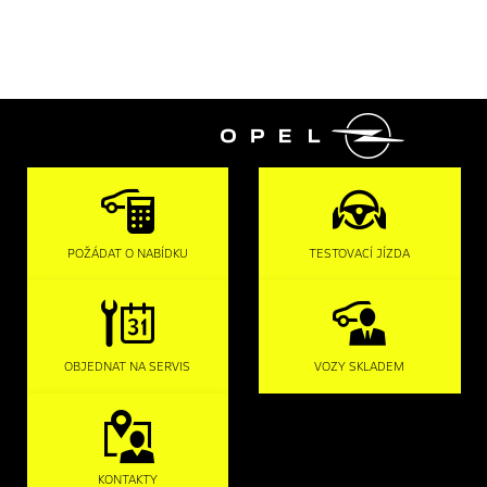

POŽÁDAT O NABÍDKU
TESTOVACÍ JÍZDA
OBJEDNAT NA SERVIS
VOZY SKLADEM
KONTAKTY