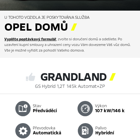
U TOHOTO VOZIDLA JE POSKYTOVÁNA SLUŽBA
OPEL DOMŮ

Vyplňte poptávkový formulář
, zvolte si doručení domů a odešlete. Po
uzavření kupní smlouvy a uhrazení ceny vozu Vám dovezeme Váš vůz domů.
Vše je možné vyřídit za pohodlí Vašeho domova.
GRANDLAND

GS Hybrid 1,2T 145k Automat+ZP
Stav
Výkon
předváděcí
107 kW/146 k
Převodovka
Palivo
automatická
hybridní