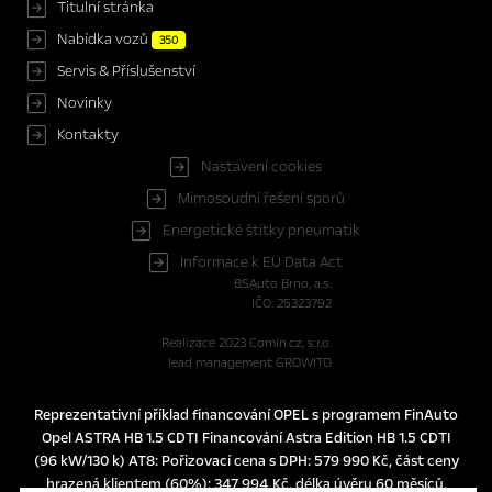
Titulní stránka
Nabídka vozů
350
Servis & Příslušenství
Novinky
Kontakty
Nastavení cookies
Mimosoudní řešení sporů
Energetické štítky pneumatik
Informace k EU Data Act
BSAuto Brno, a.s.
IČO: 25323792
Realizace 2023
Comin.cz, s.r.o.
lead management GROWITO
Reprezentativní příklad financování OPEL s programem FinAuto
Opel ASTRA HB 1.5 CDTI Financování Astra Edition HB 1.5 CDTI
(96 kW/130 k) AT8: Pořizovací cena s DPH: 579 990 Kč, část ceny
hrazená klientem (60%): 347 994 Kč, délka úvěru 60 měsíců,