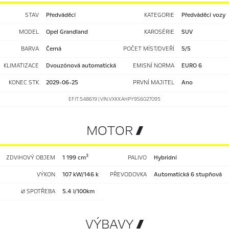
STAV
předváděcí
KATEGORIE
Předváděcí vozy
MODEL
Opel Grandland
KAROSÉRIE
SUV
BARVA
Černá
POČET MÍST/DVEŘÍ
5/5
KLIMATIZACE
dvouzónová automatická
EMISNÍ NORMA
EURO 6
KONEC STK
2029-06-25
PRVNÍ MAJITEL
Ano
EFIT:548619 | VIN:VXKKAHPY9S6027095
MOTOR 
3
ZDVIHOVÝ OBJEM
1 199 cm
PALIVO
hybridní
VÝKON
107 kW/146 k
PŘEVODOVKA
automatická 6 stupňová
Ø SPOTŘEBA
5.4 l/100km
VÝBAVY 