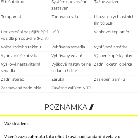
střešní okno
systém nouzového
tažné zařízení
zastavení
tempomat
tónovaná skla
ukazatel rychlostních
limitů SLIF
upozornění na přijíždějící
USB
venkovní teploměr
vozidla při couvání (RCTA)
volba jízdního režimu
vyhřívaná sedadla
vyhřívaná zrcátka
vyhřívané čelní sklo
vyhřívaný volant
výsuvné opěrky hlav
výškově nastavitelná
výškově nastavitelné
zadní loketní opěrka
sedadla
sedadlo řidiče
zadní stěrač
záruka
zaslepení zámků
zatmavená zadní skla
závěsné zařízení v TP
POZNÁMKA 
Vůz skladem.
V ceně vozu zahrnuta tato příplatková nadstandardní výbava: